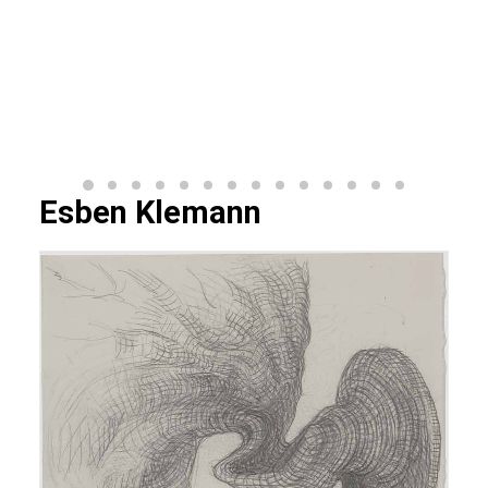
Esben Klemann
crayon sur papier pencil on paper 21 x 29,7 cm
REF. EK.2022.015 © Photo Axel Fried