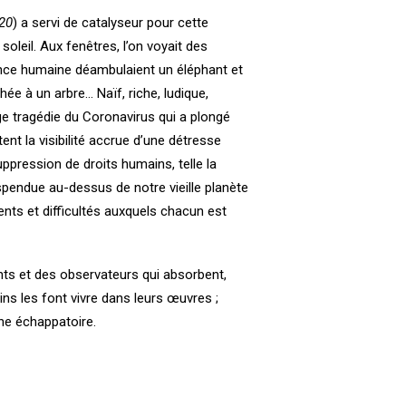
20
) a servi de catalyseur pour cette
soleil. Aux fenêtres, l’on voyait des
ence humaine déambulaient un éléphant et
ée à un arbre… Naïf, riche, ludique,
nge tragédie du Coronavirus qui a plongé
nt la visibilité accrue d’une détresse
ppression de droits humains, telle la
spendue au-dessus de notre vieille planète
ts et difficultés auxquels chacun est
ants et des observateurs qui absorbent,
ains les font vivre dans leurs œuvres ;
une échappatoire.