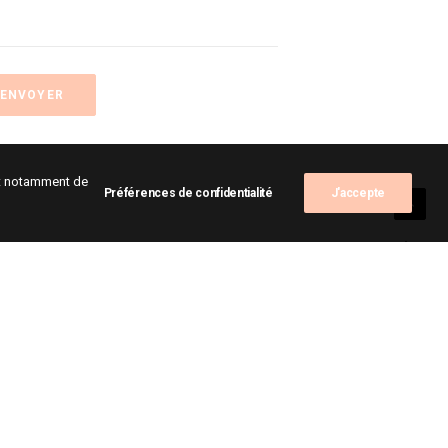
ent notamment de
Préférences de confidentialité
J'accepte
alités
tes
sitions