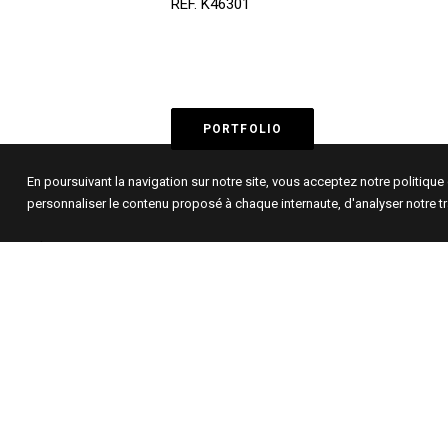
REF. K46301
PORTFOLIO
En poursuivant la navigation sur notre site, vous acceptez notre politiqu
personnaliser le contenu proposé à chaque internaute, d'analyser notre tr
GALERIE MARIA LUND
LA GALERIE MARIA LUND
(Paris, le