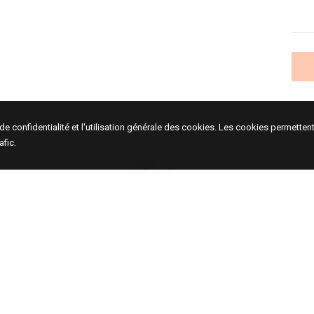
e de confidentialité et l'utilisation générale des cookies. Les cookies permett
afic.
1
2
48, rue de Turenne
Actu
75003, Paris, France
Artis
Expo