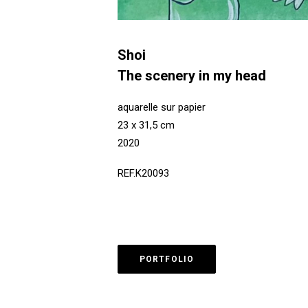
Shoi
The scenery in my head
aquarelle sur papier
23 x 31,5 cm
2020
REF.K20093
PORTFOLIO