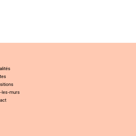
alités
tes
sitions
-les-murs
act