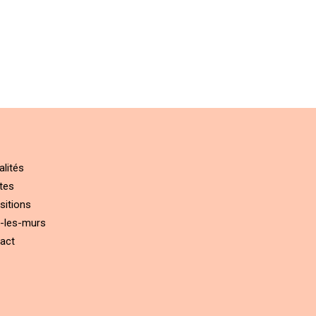
alités
tes
sitions
-les-murs
act