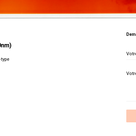
Dema
0nm)
-type