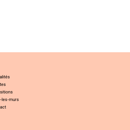
alités
tes
sitions
-les-murs
act