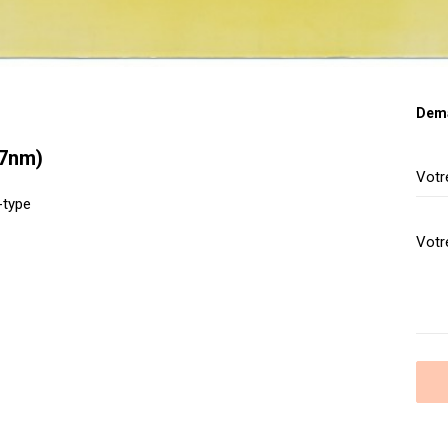
Dema
-7nm)
-type