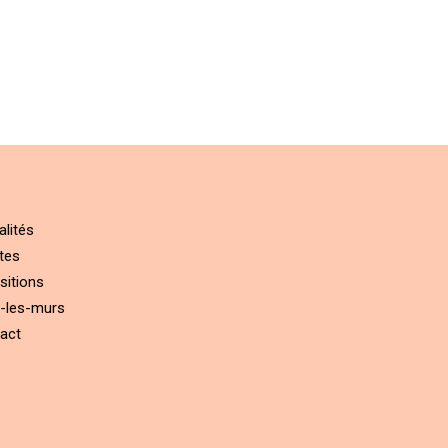
alités
tes
sitions
-les-murs
act