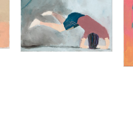
huile sur toile oil on canvas 50 x 50 cm
2017 REF. MW.2017.010