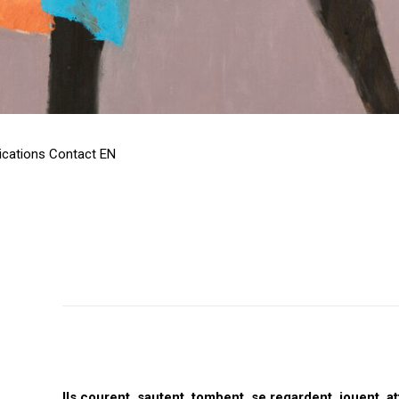
ications
Contact
EN
Ils courent, sautent, tombent, se regardent, jouent, a