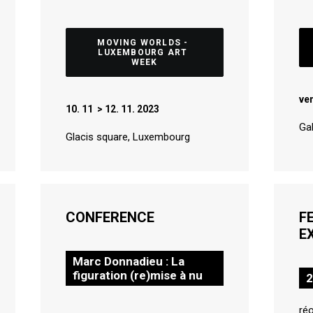
MOVING WORLDS - 
LUXEMBOURG ART 
WEEK
ve
10. 11 > 12. 11. 2023
Gal
Glacis square, Luxembourg
CONFERENCE
F
E
Marc Donnadieu : La
figuration (re)mise à nu
2
réo