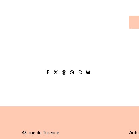
48, rue de Turenne
Actu