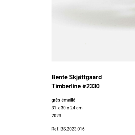
Bente Skjøttgaard
Timberline #2330
grès émaillé
31 x 30 x 24 cm
2023
Ref. BS.2023.016