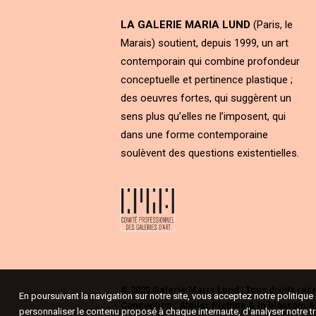
LA GALERIE MARIA LUND
(Paris, le
Marais) soutient, depuis 1999, un art
contemporain qui combine profondeur
conceptuelle et pertinence plastique ;
des oeuvres fortes, qui suggèrent un
sens plus qu’elles ne l’imposent, qui
dans une forme contemporaine
soulèvent des questions existentielles.
© 2020 Galerie Maria Lund | Tous droits rés
En poursuivant la navigation sur notre site, vous acceptez notre politiqu
Conception :
Atelier Pictima
&
In blossom
personnaliser le contenu proposé à chaque internaute, d'analyser notre tr