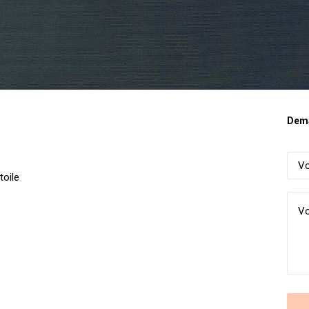
Dema
toile