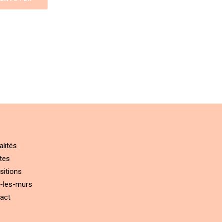
alités
tes
sitions
-les-murs
act