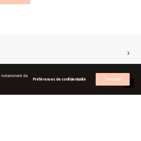
ent notamment de
Préférences de confidentialité
J'accepte
alités
tes
sitions
-les-murs
act