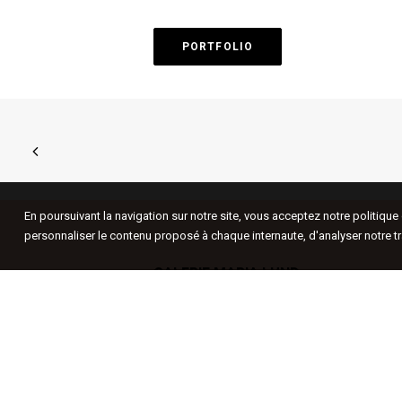
PORTFOLIO
En poursuivant la navigation sur notre site, vous acceptez notre politiqu
personnaliser le contenu proposé à chaque internaute, d'analyser notre tr
GALERIE MARIA LUND
LA GALERIE MARIA LUND
(Paris, le
Marais) soutient, depuis 1999, un art
contemporain qui combine profondeur
conceptuelle et pertinence plastique ;