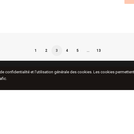
1
2
3
4
5
…
13
e de confidentialité et l'utilisation générale des cookies. Les cookies permett
afic.
48, rue de Turenne
Actu
75003, Paris, France
Artis
Expo
T.
+33 (0)1 42 76 00 33
Hors
Cont
Nous vous accueillons du mardi au samedi de