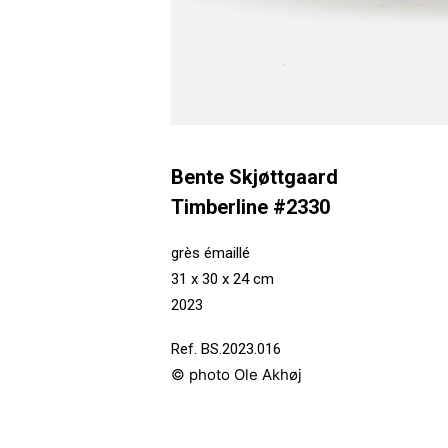
Bente Skjøttgaard
Timberline #2330
grès émaillé
31 x 30 x 24 cm
2023
Ref. BS.2023.016
© photo Ole Akhøj