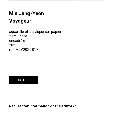
Min Jung-Yeon
Voyageur
aquarelle et acrylique sur papier
23 x 17 cm
encadré.e
2025
ref. MJY.2025.017
PORTFOLIO
Request for information on the artwork :