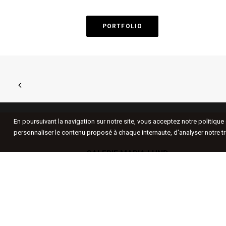
PORTFOLIO
En poursuivant la navigation sur notre site, vous acceptez notre politiqu
personnaliser le contenu proposé à chaque internaute, d'analyser notre tr
GALERIE MARIA LUND
LA GALERIE MARIA LUND
(Paris, le
Marais) soutient, depuis 1999, un art
contemporain qui combine profondeur
conceptuelle et pertinence plastique ;