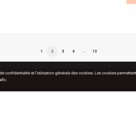
1
2
3
4
…
13
e de confidentialité et l'utilisation générale des cookies. Les cookies permett
afic.
48, rue de Turenne
Actu
75003, Paris, France
Artis
Expo
T.
+33 (0)1 42 76 00 33
Hors
Cont
Nous vous accueillons du mardi au samedi de