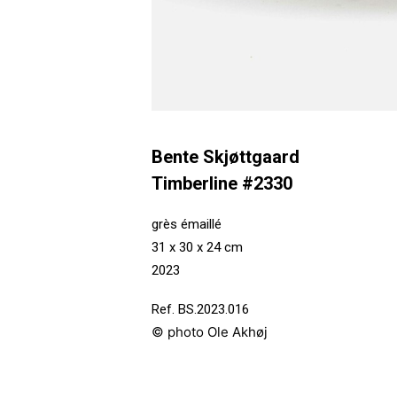
Bente Skjøttgaard
Timberline #2330
grès émaillé
31 x 30 x 24 cm
2023
Ref. BS.2023.016
© photo Ole Akhøj