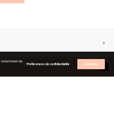
ent notamment de
Préférences de confidentialité
J'accepte
alités
tes
sitions
-les-murs
act