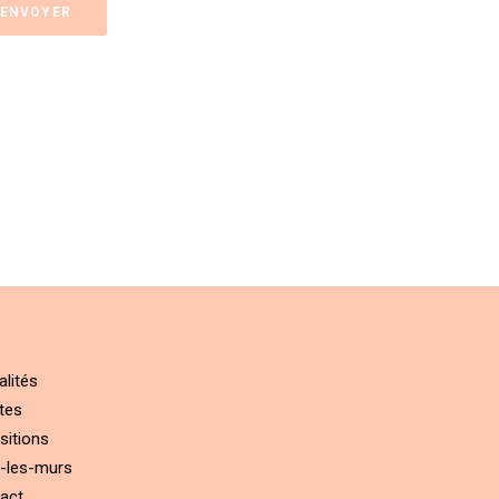
alités
tes
sitions
-les-murs
act