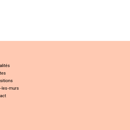
alités
tes
sitions
-les-murs
act