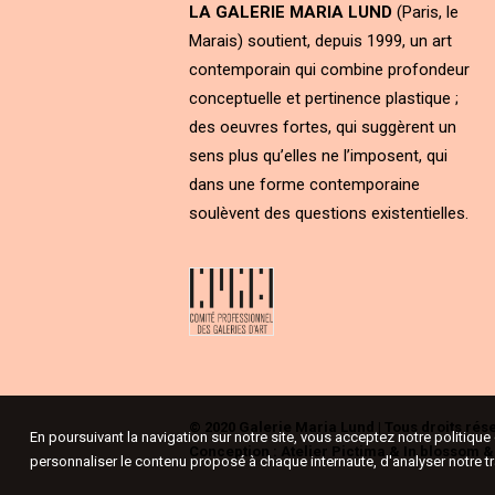
LA GALERIE MARIA LUND
(Paris, le
Marais) soutient, depuis 1999, un art
contemporain qui combine profondeur
conceptuelle et pertinence plastique ;
des oeuvres fortes, qui suggèrent un
sens plus qu’elles ne l’imposent, qui
dans une forme contemporaine
soulèvent des questions existentielles.
© 2020 Galerie Maria Lund | Tous droits rés
En poursuivant la navigation sur notre site, vous acceptez notre politiqu
Conception :
Atelier Pictima
&
In blossom
personnaliser le contenu proposé à chaque internaute, d'analyser notre tr