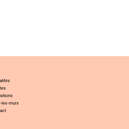
alités
tes
sitions
-les-murs
act