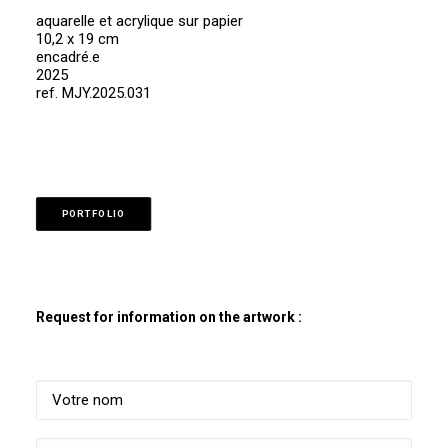
aquarelle et acrylique sur papier
10,2 x 19 cm
encadré.e
2025
ref. MJY.2025.031
PORTFOLIO
Request for information on the artwork :