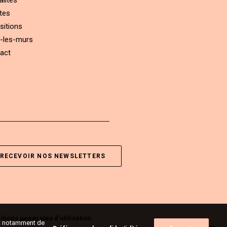
alités
tes
sitions
-les-murs
act
RECEVOIR NOS NEWSLETTERS
tions générales d'utilisation
ent notamment de