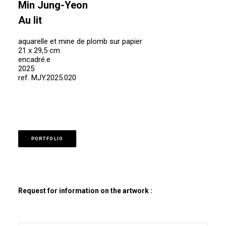
Min Jung-Yeon
Au lit
aquarelle et mine de plomb sur papier
21 x 29,5 cm
encadré.e
2025
ref. MJY.2025.020
PORTFOLIO
Request for information on the artwork :