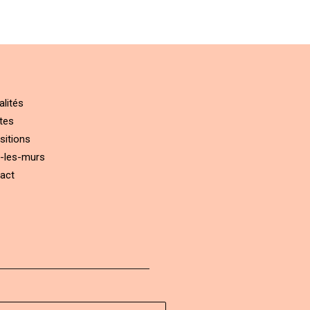
alités
tes
sitions
-les-murs
act