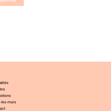
alités
tes
sitions
-les-murs
act