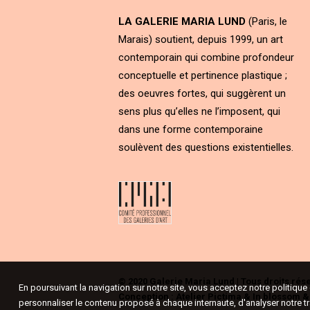
LA GALERIE MARIA LUND
(Paris, le
Marais) soutient, depuis 1999, un art
contemporain qui combine profondeur
conceptuelle et pertinence plastique ;
des oeuvres fortes, qui suggèrent un
sens plus qu’elles ne l’imposent, qui
dans une forme contemporaine
soulèvent des questions existentielles.
© 2020 Galerie Maria Lund | Tous droits rés
En poursuivant la navigation sur notre site, vous acceptez notre politiqu
Conception :
Atelier Pictima
&
In blossom
personnaliser le contenu proposé à chaque internaute, d'analyser notre tr