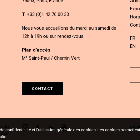
75003, Paris, France
Artis
Expo
T.
+33 (0)1 42 76 00 33
Hors
Cont
Nous vous accueillons du mardi au samedi de
12h à 19h ou sur rendez-vous.
FR
EN
Plan d’accès
M° Saint-Paul / Chemin Vert
CONTACT
ervés.
Condi
e de confidentialité et l'utilisation générale des cookies. Les cookies permett
&
RAP
afic.