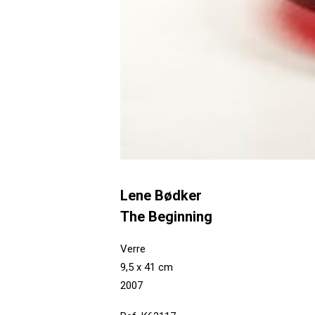
Lene Bødker
The Beginning
Verre
9,5 x 41 cm
2007