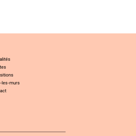
alités
tes
sitions
-les-murs
act