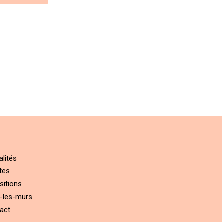
alités
tes
sitions
-les-murs
act