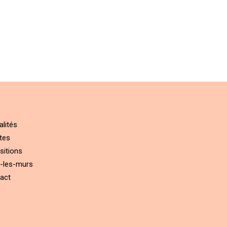
alités
tes
sitions
-les-murs
act