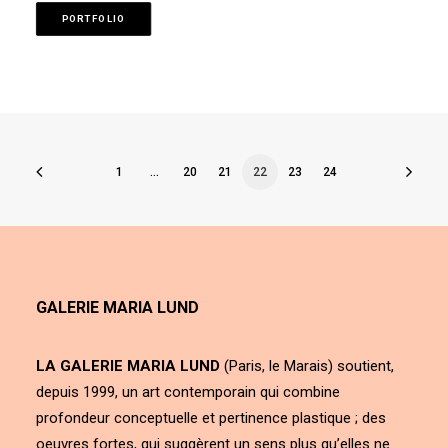
PORTFOLIO
1
…
20
21
22
23
24
GALERIE MARIA LUND
LA GALERIE MARIA LUND
(Paris, le Marais) soutient,
depuis 1999, un art contemporain qui combine
profondeur conceptuelle et pertinence plastique ; des
oeuvres fortes, qui suggèrent un sens plus qu’elles ne