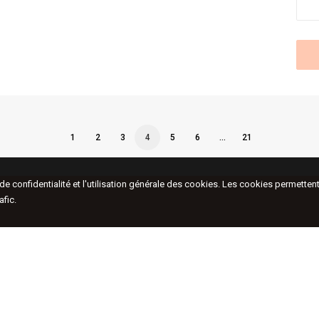
1
2
3
4
5
6
…
21
e de confidentialité et l'utilisation générale des cookies. Les cookies permett
afic.
48, rue de Turenne
Actu
75003, Paris, France
Artis
Expo
T.
+33 (0)1 42 76 00 33
Hors
Cont
Nous vous accueillons du mardi au samedi de