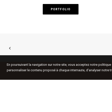
PORTFOLIO
En poursuivant la navigation sur notre site, vous acceptez notre politiqu
personnaliser le contenu proposé à chaque internaute, d'analyser notre tr
GALERIE MARIA LUND
LA GALERIE MARIA LUND
(Paris, le
Marais) soutient, depuis 1999, un art
contemporain qui combine profondeur