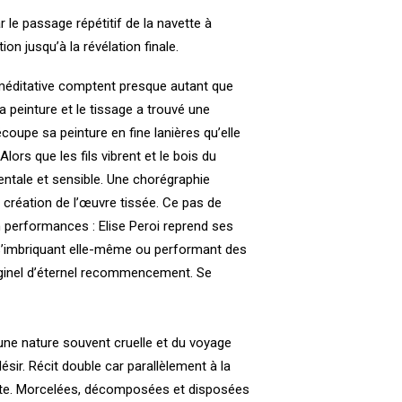
r le passage répétitif de la navette à
n jusqu’à la révélation finale.
n méditative comptent presque autant que
la peinture et le tissage a trouvé une
découpe sa peinture en fine lanières qu’elle
ors que les fils vibrent et le bois du
entale et sensible. Une chorégraphie
 création de l’œuvre tissée. Ce pas de
 performances : Elise Peroi reprend ses
, s’imbriquant elle-même ou performant des
riginel d’éternel recommencement. Se
d’une nature souvent cruelle et du voyage
 désir. Récit double car parallèlement à la
forte. Morcelées, décomposées et disposées