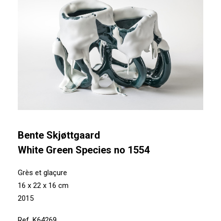
Bente Skjøttgaard
White Green Species no 1554
Grès et glaçure
16 x 22 x 16 cm
2015
Ref. K64269