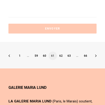
1
…
59
60
61
62
63
…
66
GALERIE MARIA LUND
LA GALERIE MARIA LUND
(Paris, le Marais) soutient,